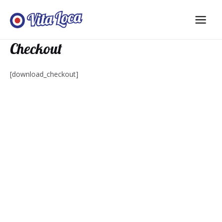
Aller
au
Main
contenu
Checkout
Men
[download_checkout]